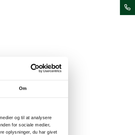
Har
du
spø
eller
ønsk
du
at
høre
mer
om
Om
vore
serv
Så
står
 medier og til at analysere
vi
nden for sociale medier,
gern
e oplysninger, du har givet