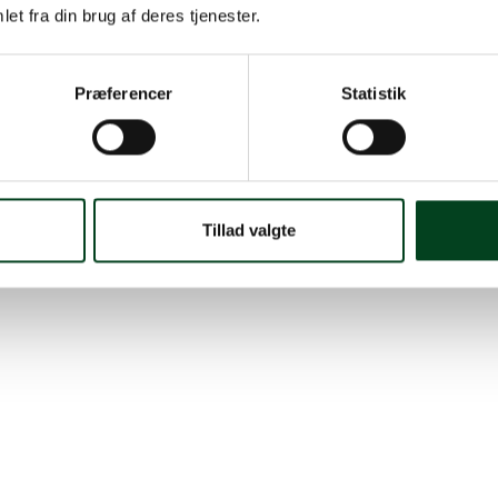
et fra din brug af deres tjenester.
Præferencer
Statistik
favoritter til din næste 
Tillad valgte
e stege og
e salater
Kjærs Tap
r.