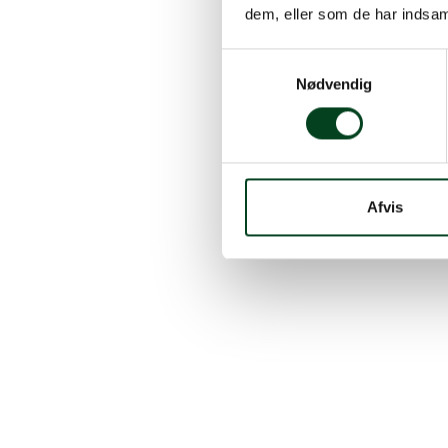
dem, eller som de har indsaml
Samtykkevalg
Nødvendig
Populære 
Afvis
Tilbud
Efterårsbuffet
Stor
lækr
Pris
235,00
kr.
256,00
kr.
SE MENU
Pris
169,00
k