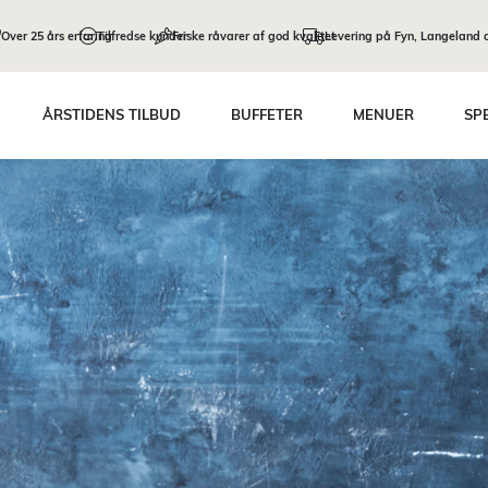
Over 25 års erfaring
Tilfredse kunder
Friske råvarer af god kvalitet
Levering på Fyn, Langeland 
Spring til indhold
ÅRSTIDENS TILBUD
BUFFETER
MENUER
SP