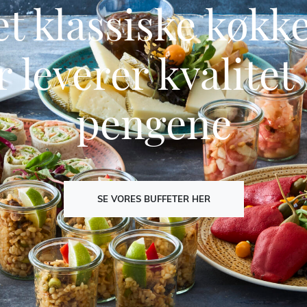
t klassiske køkk
r leverer kvalitet 
pengene
SE VORES BUFFETER HER