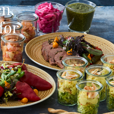
en,
for
Next